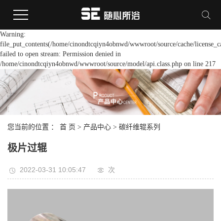
Warning:
file_put_contents(/home/cinondtcqiyn4obnwd/wwwroot/source/cache/license_c
failed to open stream: Permission denied in
/home/cinondtcqiyn4obnwd/wwwroot/source/model/api.class.php on line 217
您当前的位置 ：
首 页
>
产品中心
>
碳纤维辊系列
极片过辊
2022-03-31 10:05:47
次