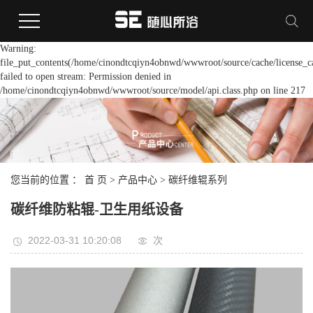
Warning:
file_put_contents(/home/cinondtcqiyn4obnwd/wwwroot/source/cache/license_c
failed to open stream: Permission denied in
/home/cinondtcqiyn4obnwd/wwwroot/source/model/api.class.php on line 217
您当前的位置 ：
首 页
>
产品中心
>
碳纤维辊系列
碳纤维防粘辊-卫生用纸设备
2022-03-31 10:20:08
次