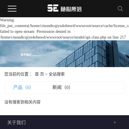
Warning:
file_put_contents(/home/cinondtcqiyn4obnwd/wwwroot/source/cache/license_c
failed to open stream: Permission denied in
/home/cinondtcqiyn4obnwd/wwwroot/source/model/api.class.php on line 217
您当前的位置 ：
首 页
> 全站搜索
产品（0）
新闻（0）
没有搜索到相关内容
关于我们
+