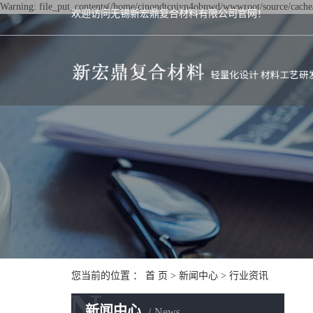
Warning: file_put_contents(/home/cinondtcqiyn4obnwd/wwwroot/source/cache/l
欢迎访问无锡新宏鼎复合材料有限公司官网！
您当前的位置 ：
首 页
>
新闻中心
>
行业资讯
N
新闻中心
News